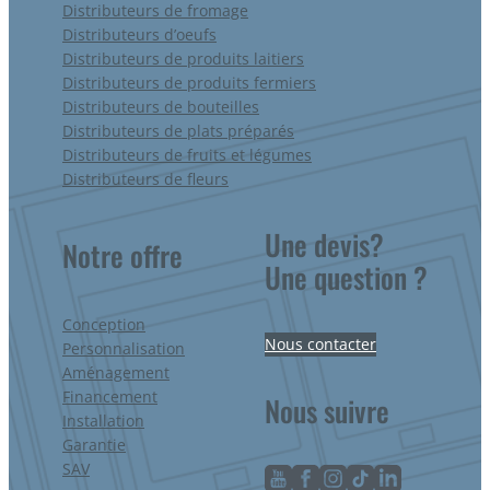
Distributeurs de fromage
Distributeurs d’oeufs
Distributeurs de produits laitiers
Distributeurs de produits fermiers
Distributeurs de bouteilles
Distributeurs de plats préparés
Distributeurs de fruits et légumes
Distributeurs de fleurs
Une devis?
Notre offre
Une question ?
Conception
Nous contacter
Personnalisation
Aménagement
Financement
Nous suivre
Installation
Garantie
SAV