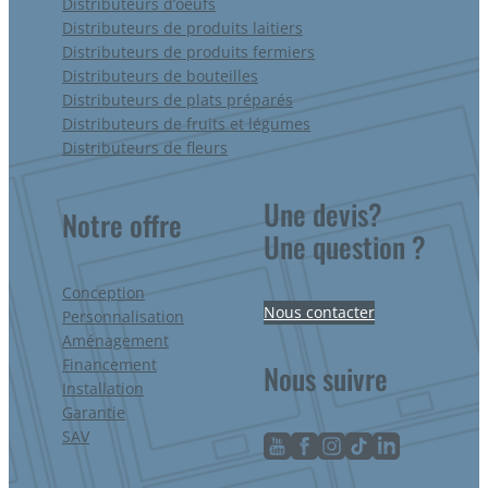
Distributeurs d’oeufs
Distributeurs de produits laitiers
Distributeurs de produits fermiers
Distributeurs de bouteilles
Distributeurs de plats préparés
Distributeurs de fruits et légumes
Distributeurs de fleurs
Une devis?
Notre offre
Une question ?
Conception
Nous contacter
Personnalisation
Aménagement
Financement
Nous suivre
Installation
Garantie
SAV