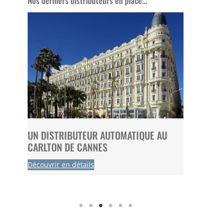
Nos derniers distributeurs en place…
 FC
UN DISTRIBUTEUR AUTOMATIQUE AU
UN DI
CARLTON DE CANNES
CBD CH
Découvrir en détails
Découvri