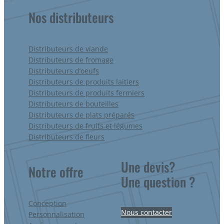
Nos distributeurs
Distributeurs de viande
Distributeurs de fromage
Distributeurs d’oeufs
Distributeurs de produits laitiers
Distributeurs de produits fermiers
Distributeurs de bouteilles
Distributeurs de plats préparés
Distributeurs de fruits et légumes
Distributeurs de fleurs
Une devis?
Notre offre
Une question ?
Conception
Nous contacter
Personnalisation