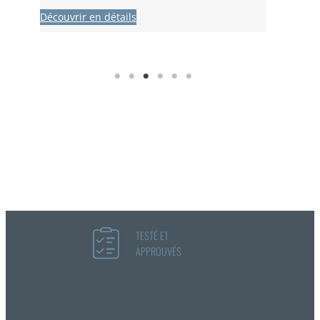
Découvrir en détails
Découvrir 
TESTÉ ET
APPROUVÉS