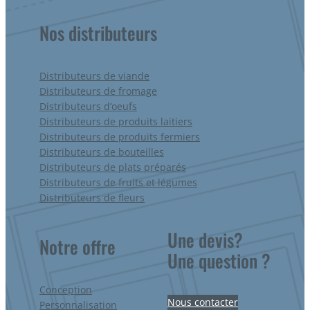
Nos distributeurs
Distributeurs de viande
Distributeurs de fromage
Distributeurs d’oeufs
Distributeurs de produits laitiers
Distributeurs de produits fermiers
Distributeurs de bouteilles
Distributeurs de plats préparés
Distributeurs de fruits et légumes
Distributeurs de fleurs
Une devis?
Notre offre
Une question ?
Conception
Nous contacter
Personnalisation