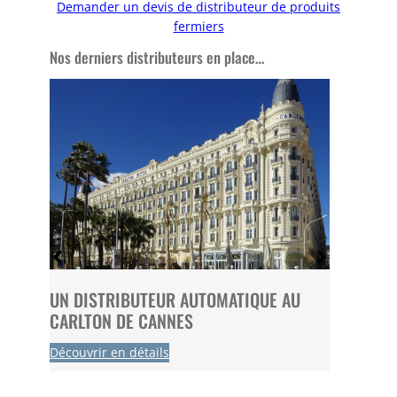
Demander un devis de distributeur de produits
fermiers
Nos derniers distributeurs en place…
 FC
UN DISTRIBUTEUR AUTOMATIQUE AU
UN DI
CARLTON DE CANNES
CBD CH
Découvrir en détails
Découvri