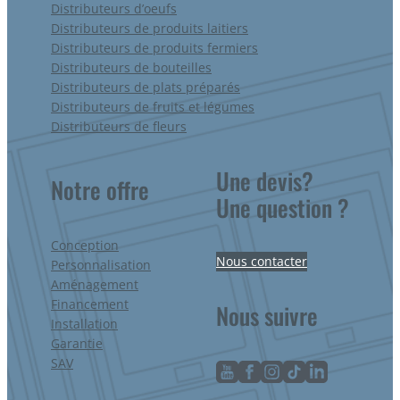
Distributeurs d’oeufs
Distributeurs de produits laitiers
Distributeurs de produits fermiers
Distributeurs de bouteilles
Distributeurs de plats préparés
Distributeurs de fruits et légumes
Distributeurs de fleurs
Une devis?
Notre offre
Une question ?
Conception
Nous contacter
Personnalisation
Aménagement
Financement
Nous suivre
Installation
Garantie
SAV