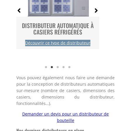
 À
DISTRIBUTEUR AUTOMATIQUE À
DISTRIB
CASIERS RÉFRIGÉRÉS
GRAND
r
Découvrir ce type de distributeur
Découvri
Vous pouvez également nous faire une demande
pour la conception de distributeurs automatiques
sur-mesure (nombre de casiers, dimensions des
casiers, dimensions du distributeur,
fonctionnalités…).
Demander un devis pour un distributeur de
bouteille
Nos derniers distributeurs en place…