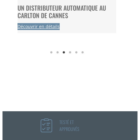
 FC
UN DISTRIBUTEUR AUTOMATIQUE AU
UN DI
CARLTON DE CANNES
CBD CH
Découvrir en détails
Découvri
TESTÉ ET
APPROUVÉS