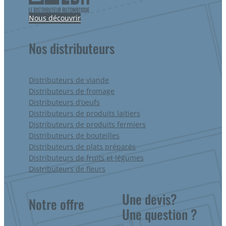
Nous découvrir
Nos distributeurs
Distributeurs de viande
Distributeurs de fromage
Distributeurs d’oeufs
Distributeurs de produits laitiers
Distributeurs de produits fermiers
Distributeurs de bouteilles
Distributeurs de plats préparés
Distributeurs de fruits et légumes
Distributeurs de fleurs
Une devis?
Notre offre
Une question ?