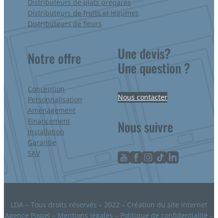
Distributeurs de plats préparés
Distributeurs de fruits et légumes
Distributeurs de fleurs
Une devis?
Notre offre
Une question ?
Conception
Nous contacter
Personnalisation
Aménagement
Financement
Nous suivre
Installation
Garantie
SAV
LDA – Tous droits réservés – 2022 – Création du site internet
Agence Pixpel
–
Mentions légales
–
Politique de confidentialité
–