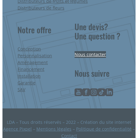
Distributeurs de fruits et légumes
Distributeurs de fleurs
Une devis?
Notre offre
Une question ?
Conception
Nous contacter
Personnalisation
Aménagement
Financement
Nous suivre
Installation
Garantie
SAV
LDA – Tous droits réservés – 2022 – Création du site internet
Agence Pixpel
–
Mentions légales
–
Politique de confidentialité
–
Contact