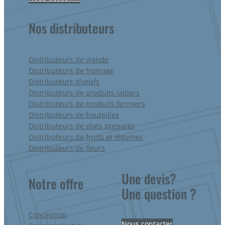
Nos distributeurs
Distributeurs de viande
Distributeurs de fromage
Distributeurs d’oeufs
Distributeurs de produits laitiers
Distributeurs de produits fermiers
Distributeurs de bouteilles
Distributeurs de plats préparés
Distributeurs de fruits et légumes
Distributeurs de fleurs
Une devis?
Notre offre
Une question ?
Conception
Nous contacter