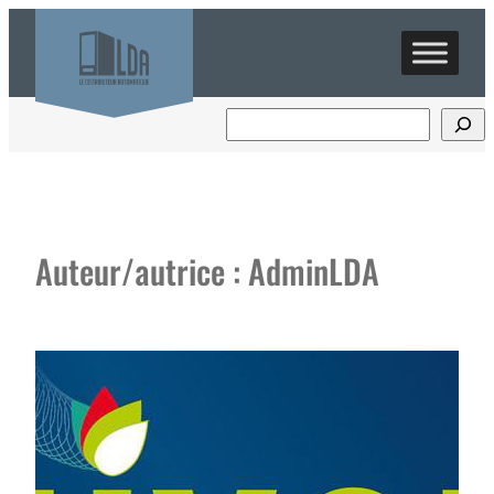
Aller
au
contenu
Auteur/autrice :
AdminLDA