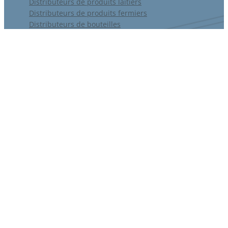
Distributeurs de produits laitiers
Distributeurs de produits fermiers
Distributeurs de bouteilles
Distributeurs de plats préparés
Distributeurs de fruits et légumes
Distributeurs de fleurs
Une devis?
Notre offre
Une question ?
Conception
Nous contacter
Personnalisation
Aménagement
Financement
Nous suivre
Installation
Garantie
SAV