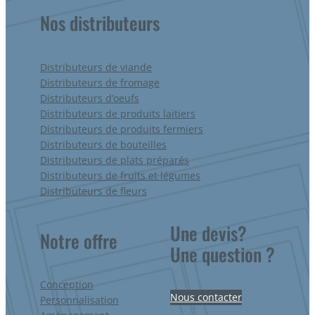
Nos distributeurs
Distributeurs de viande
Distributeurs de fromage
Distributeurs d’oeufs
Distributeurs de produits laitiers
Distributeurs de produits fermiers
Distributeurs de bouteilles
Distributeurs de plats préparés
Distributeurs de fruits et légumes
Distributeurs de fleurs
Une devis?
Notre offre
Une question ?
Conception
Nous contacter
Personnalisation