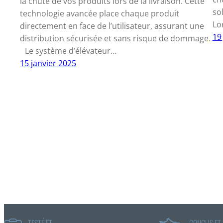
la chute de vos produits lors de la livraison. Cette
so
technologie avancée place chaque produit
Lo
directement en face de l’utilisateur, assurant une
19
distribution sécurisée et sans risque de dommage.
Le système d’élévateur…
15 janvier 2025
TESTÉ ET
CONÇUS ET