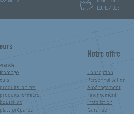
ÉCONOMIQUE
teurs
Notre offre
 viande
 fromage
Conception
oeufs
Personnalisation
produits laitiers
Aménagement
 produits fermiers
Financement
bouteilles
Installation
 plats préparés
Garantie
fruits et légumes
SAV
fleurs