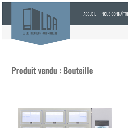
Aller
au
ACCUEIL
NOUS CONNAÎTR
contenu
Produit vendu :
Bouteille