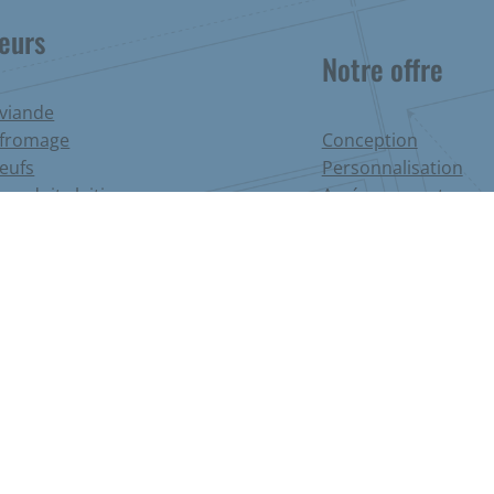
teurs
Notre offre
 viande
 fromage
Conception
oeufs
Personnalisation
produits laitiers
Aménagement
 produits fermiers
Financement
bouteilles
Installation
 plats préparés
Garantie
fruits et légumes
SAV
fleurs
 – Création du site internet
Agence Pixpel
–
Mentions légales
–
Pol