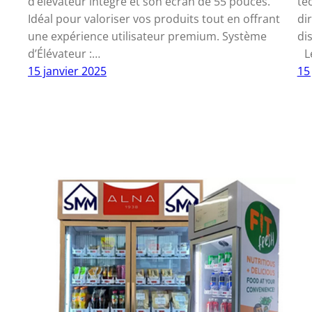
d’élévateur intégré et son écran de 55 pouces.
te
Idéal pour valoriser vos produits tout en offrant
di
une expérience utilisateur premium. Système
di
d’Élévateur :…
Le
15 janvier 2025
15