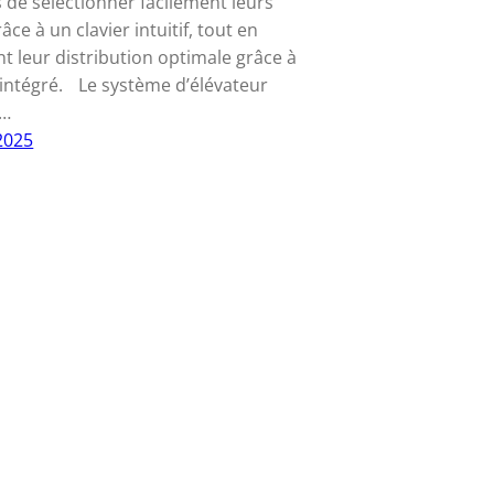
s de sélectionner facilement leurs
âce à un clavier intuitif, tout en
t leur distribution optimale grâce à
r intégré. Le système d’élévateur
e…
 2025