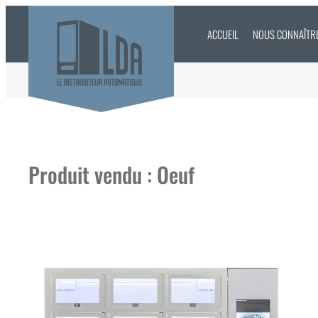
Aller
au
ACCUEIL
NOUS CONNAÎTR
contenu
Produit vendu :
Oeuf