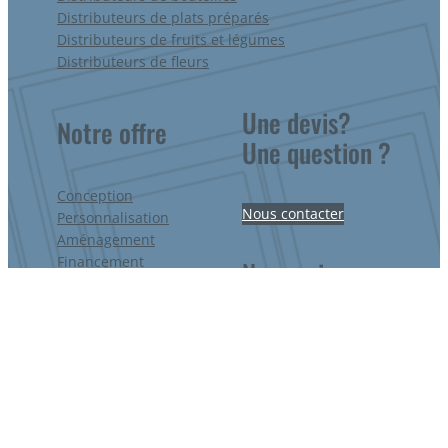
Distributeurs de plats préparés
Distributeurs de fruits et légumes
Distributeurs de fleurs
Une devis?
Notre offre
Une question ?
Conception
Nous contacter
Personnalisation
Aménagement
Financement
Nous suivre
Installation
Garantie
SAV
LDA – Tous droits réservés – 2022 – Création du site internet